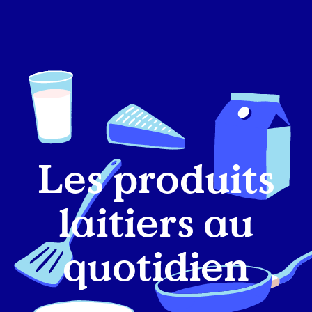
Les produits
laitiers au
quotidien