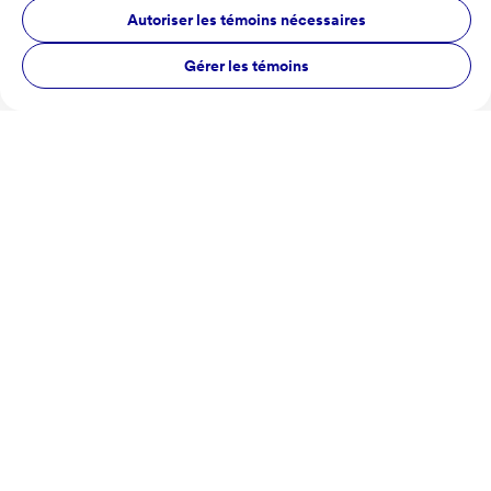
Autoriser les témoins nécessaires
Gérer les témoins
Vins et Fromages
Vins et Fromages
Festival des bières de
Laval
Laval
10 juillet 2026