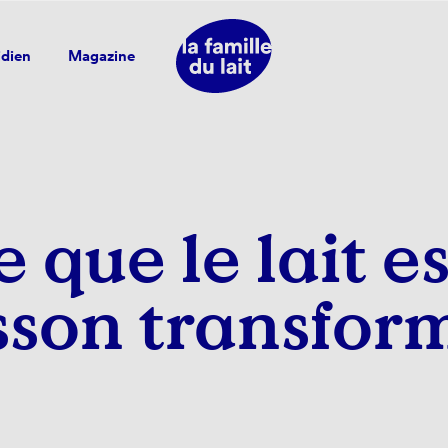
idien
Magazine
e que le lait e
sson transfor