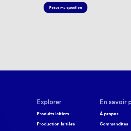
Posez ma question
Explorer
En savoir 
Produits laitiers
À propos
Production laitière
Commandites