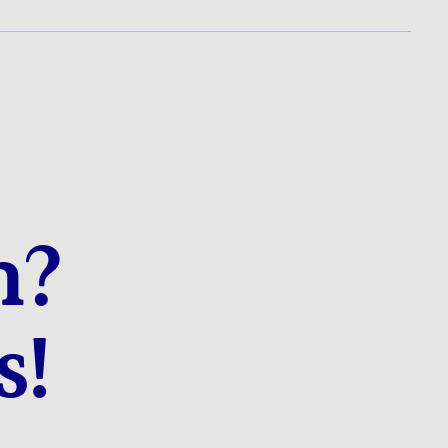
n?
s!