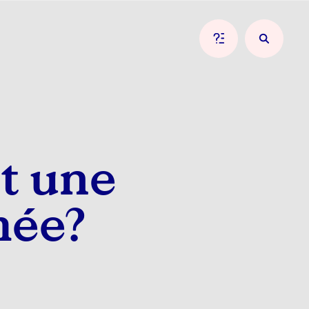
st une
mée?