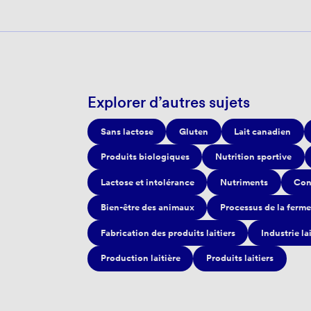
Explorer d’autres sujets
Sans lactose
Gluten
Lait canadien
Produits biologiques
Nutrition sportive
Lactose et intolérance
Nutriments
Con
Bien-être des animaux
Processus de la ferme
Fabrication des produits laitiers
Industrie la
Production laitière
Produits laitiers