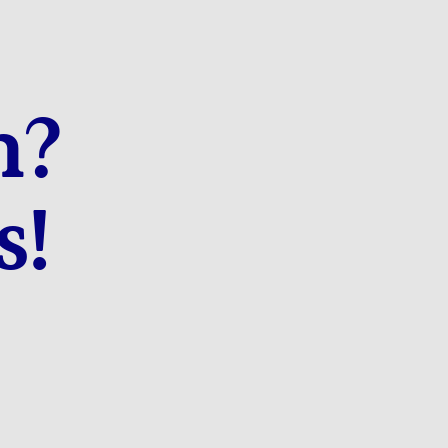
n?
s!