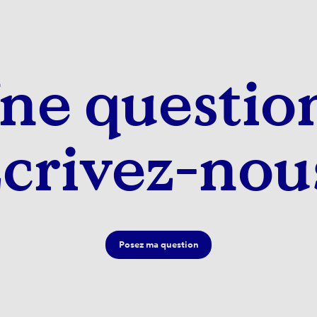
ne questio
crivez-nou
Posez ma question