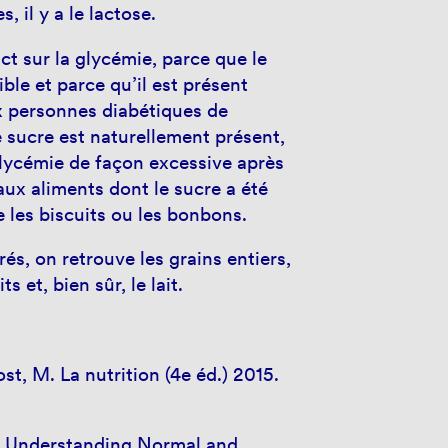
, il y a le lactose.
act sur la glycémie, parce que le
ible et parce qu’il est présent
x personnes diabétiques de
e sucre est naturellement présent,
 glycémie de façon excessive après
ux aliments dont le sucre a été
e les biscuits ou les bonbons.
és, on retrouve les grains entiers,
s et, bien sûr, le lait.
st, M. La nutrition (4e éd.) 2015.
 E. Understanding Normal and