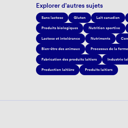
Explorer d’autres sujets
Sans lactose
Gluten
Lait canadien
Produits biologiques
Nutrition sportive
Lactose et intolérance
Nutriments
Con
Bien-être des animaux
Processus de la ferme
Fabrication des produits laitiers
Industrie la
Production laitière
Produits laitiers