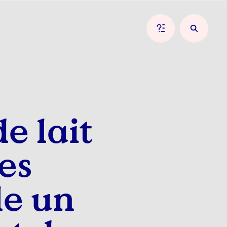
e lait
es
le un