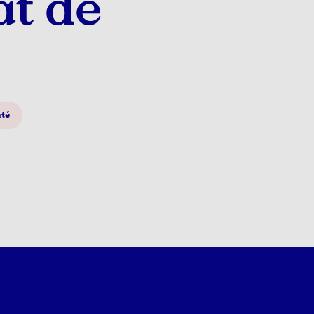
at de
nté