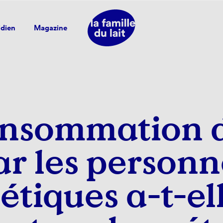
idien
Magazine
nsommation d
ar les personn
étiques a-t-el