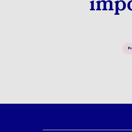
impa
Pr